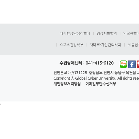
뇌기반상담심리학과
명상치료학과
뇌교육학
스포츠건강학부
재테크·자산관리학과
AI융
수업장애센터 :
041-415-6120
천안본교
: (우)31228 충청남도 천안시 동남구 목천읍 교
Copyright ⓒ
Global Cyber University.
All rights re
개인정보처리방침
이메일무단수신거부