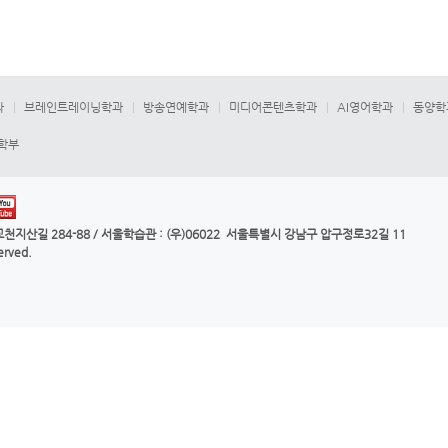
과
브레인트레이닝학과
방송연예학과
미디어콘텐츠학과
AI영어학과
동양학
합학부
천지산길 284-88 /
서울학습관
: (우)06022 서울특별시 강남구 압구정로32길 11
served.